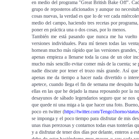
en medio del programa "Great British Bake Off". Cad
grupo de reposteros aficionados y aunque no necesitab
cosas nuevas, la verdad es que lo de ver cada miércole
medio del campo, haciendo tres recetas por programa, 
poner en práctica una o dos cosas, por lo menos.
También me está pasando que nunca me ha vuelto loca
versiones individuales. Para mí tienen todas las venta
hornean mucho más rápido que las versiones grandes, y 
apenas empieza a llenarse toda la casa de un olor inco
mucho más sencillo evitar comer más de la cuenta; se 
nadie discute por tener el trozo más grande. Así qu
apenas me da tiempo a hacer nada divertido o intere
apetece, cuando llega el fin de semana me desquito ha
ellas en las que he dejado la masa reposando por la n
desayunos de sábado legendarios seguro que se nos q
que quede ni una miga a la que hacer una foto. Bueno, 
poco en twitter (
https://twitter.com/Tengo1horno/sta
se imponga y el poco tiempo para disfrutar de mis de
unas risas perezosas y contarnos todas esas tonterías 
y a disfrutar de tener dos días por delante, enteros a e
debo de estar haciéndome muy mayor, y soy cada vez