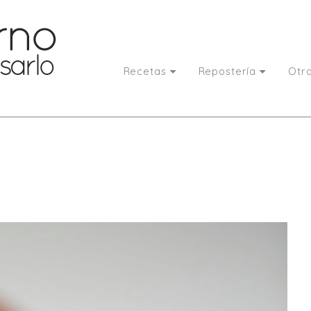
Recetas
Repostería
Otr