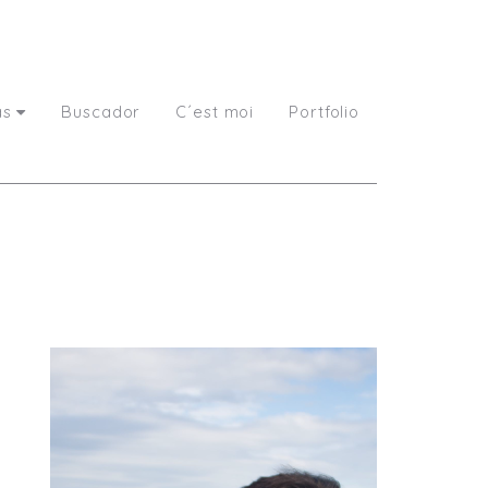
as
Buscador
C´est moi
Portfolio