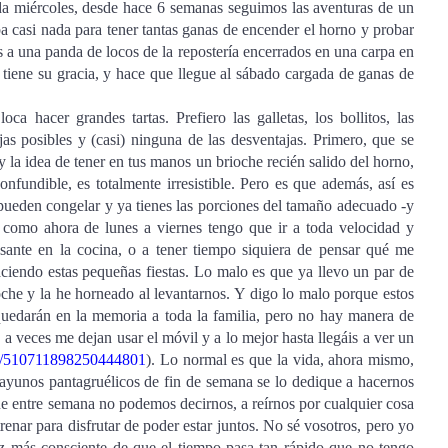
a miércoles, desde hace 6 semanas seguimos las aventuras de un
a casi nada para tener tantas ganas de encender el horno y probar
s a una panda de locos de la repostería encerrados en una carpa en
tiene su gracia, y hace que llegue al sábado cargada de ganas de
 hacer grandes tartas. Prefiero las galletas, los bollitos, las
jas posibles y (casi) ninguna de las desventajas. Primero, que se
la idea de tener en tus manos un brioche recién salido del horno,
nfundible, es totalmente irresistible. Pero es que además, así es
pueden congelar y ya tienes las porciones del tamaño adecuado -y
e como ahora de lunes a viernes tengo que ir a toda velocidad y
sante en la cocina, o a tener tiempo siquiera de pensar qué me
ciendo estas pequeñas fiestas. Lo malo es que ya llevo un par de
oche y la he horneado al levantarnos. Y digo lo malo porque estos
uedarán en la memoria a toda la familia, pero no hay manera de
a veces me dejan usar el móvil y a lo mejor hasta llegáis a ver un
tus/510711898250444801
). Lo normal es que la vida, ahora mismo,
sayunos pantagruélicos de fin de semana se lo dedique a hacernos
que entre semana no podemos decirnos, a reírnos por cualquier cosa
strenar para disfrutar de poder estar juntos. No sé vosotros, pero yo
 más consciente de que el tiempo pasa tan rápido que no tengo