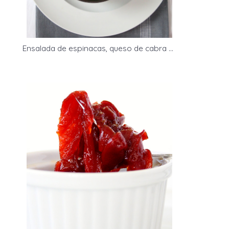
Ensalada de espinacas, queso de cabra y vinagreta de naranja- Spinach, goat cheese and orange vinaigrette salad