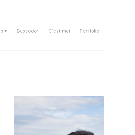
as
Buscador
C´est moi
Portfolio