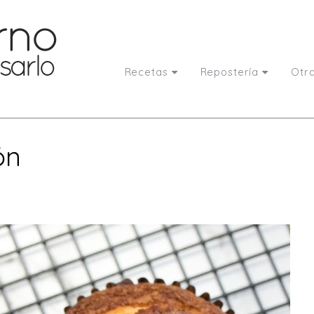
Recetas
Repostería
Otr
ón