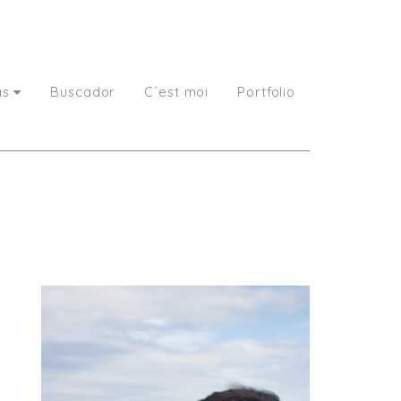
as
Buscador
C´est moi
Portfolio