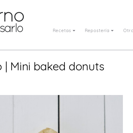
Recetas
Repostería
Otr
o | Mini baked donuts