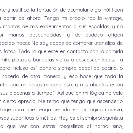
e y justifico la tentación de acumular algo inútil con
a partir de ahora. Tengo mi propio rodillo vintage,
s marcas de mis experimentos a sus espaldas, y no
or manos desconocidas, y de dudoso origen
podido hacer. No soy capaz de comprar utensilios de
as fotos. Todo lo que esté en contacto con la comida
mite platos o bandejas viejas o descascarilladas..... a
 pero incluso así, pondré siempre papel de cocina, o
o hacerlo de otra manera, y eso hace que toda la
nte, soy un desastre para eso, y mis abuelas están
sus alacenas a tiempo). Así que en mi lógica no vale
un cierto aprecio. Me temo que tengo que ascenderlo
ntage para que tenga sentido en mi lógica cabeza,
as superfluas o inútiles. Hoy es el semiprotagonista
que ver con estas rosquillitas al horno, sino,