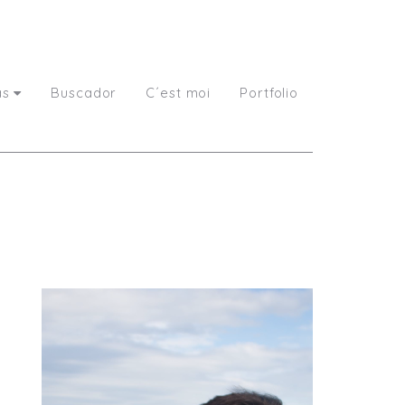
as
Buscador
C´est moi
Portfolio