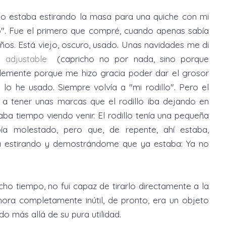
o estaba estirando la masa para una quiche con mi
llo". Fue el primero que compré, cuando apenas sabía
os. Está viejo, oscuro, usado. Unas navidades me di
o adjustable
(capricho no por nada, sino porque
plemente porque me hizo gracia poder dar el grosor
o he usado. Siempre volvía a "mi rodillo". Pero el
a tener unas marcas que el rodillo iba dejando en
aba tiempo viendo venir. El rodillo tenía una pequeña
a molestado, pero que, de repente, ahí estaba,
a estirando y demostrándome que ya estaba: Ya no
ho tiempo, no fui capaz de tirarlo directamente a la
hora completamente inútil, de pronto, era un objeto
ido más allá de su pura utilidad.