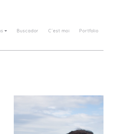
as
Buscador
C´est moi
Portfolio