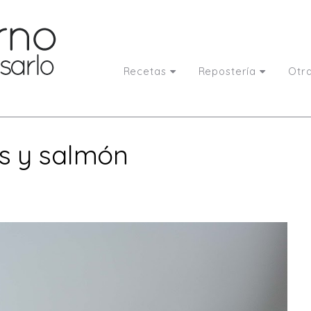
Recetas
Repostería
Otr
s y salmón