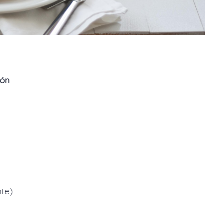
món
nte)