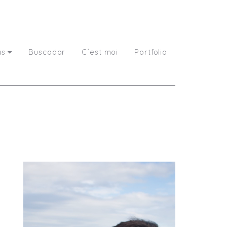
as
Buscador
C´est moi
Portfolio