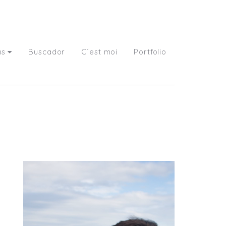
as
Buscador
C´est moi
Portfolio