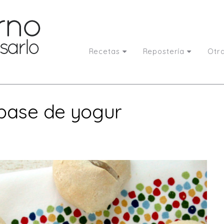
Recetas
Repostería
Otr
 base de yogur