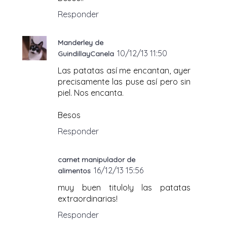
Responder
Manderley de
10/12/13 11:50
GuindillayCanela
Las patatas así me encantan, ayer
precisamente las puse así pero sin
piel. Nos encanta.
Besos
Responder
carnet manipulador de
16/12/13 15:56
alimentos
muy buen titulo!y las patatas
extraordinarias!
Responder