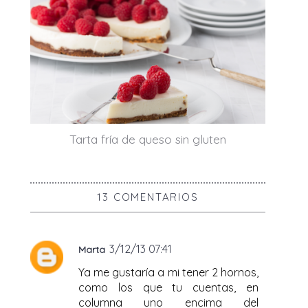
Tarta fría de queso sin gluten
13 COMENTARIOS
3/12/13 07:41
Marta
Ya me gustaría a mi tener 2 hornos,
como los que tu cuentas, en
columna uno encima del