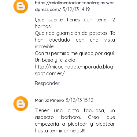
https://mialimentacionconalergias.wor
3/12/13 14:19
dpress.com/
Que suerte tienes con tener 2
hornos!
Que rica guarnición de patatas. Te
han quedado con una vista
increible.
Con tu permiso me quedo por aquí.
Un beso y feliz día
http://micocinadetemporada.blog
spot.com.es/
Responder
3/12/13 15:12
Mariluz Piñeiro
Tienen una pinta fabulosa, un
aspecto bárbaro. Creo que
empezaría a picotear y picotear
hasta terminármelas!!!