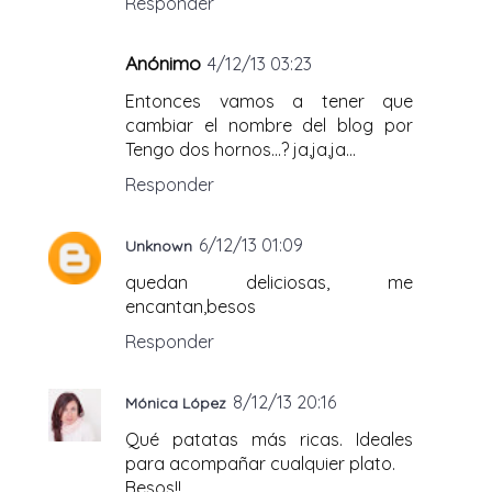
Responder
Anónimo
4/12/13 03:23
Entonces vamos a tener que
cambiar el nombre del blog por
Tengo dos hornos...? ja,ja,ja...
Responder
6/12/13 01:09
Unknown
quedan deliciosas, me
encantan,besos
Responder
8/12/13 20:16
Mónica López
Qué patatas más ricas. Ideales
para acompañar cualquier plato.
Besos!!