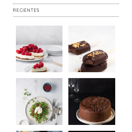
RECIENTES