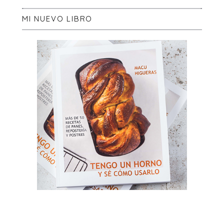
MI NUEVO LIBRO